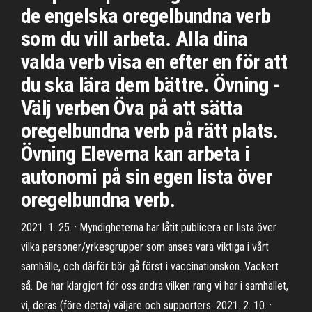
de engelska oregelbundna verb
som du vill arbeta. Alla dina
valda verb visa en efter en för att
du ska lära dem bättre. Övning -
Välj verben Öva på att sätta
oregelbundna verb på rätt plats.
Övning Eleverna kan arbeta i
autonomi på sin egen lista över
oregelbundna verb.
2021. 1. 25. · Myndigheterna har låtit publicera en lista över
vilka personer/yrkesgrupper som anses vara viktiga i vårt
samhälle, och därför bör gå först i vaccinationskön. Vackert
så. De har klargjort för oss andra vilken rang vi har i samhället,
vi, deras (före detta) väljare och supporters. 2021. 2. 10. ·