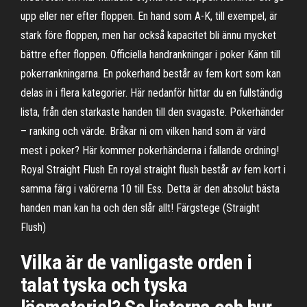
upp eller ner efter floppen. En hand som A-K, till exempel, är
stark före floppen, men har också kapacitet bli ännu mycket
bättre efter floppen. Officiella handrankningar i poker Känn till
pokerrankningarna. En pokerhand består av fem kort som kan
delas in i flera kategorier. Här nedanför hittar du en fullständig
lista, från den starkaste handen till den svagaste. Pokerhänder
– ranking och värde. Bråkar ni om vilken hand som är värd
mest i poker? Här kommer pokerhänderna i fallande ordning!
Royal Straight Flush En royal straight flush består av fem kort i
samma färg i valörerna 10 till Ess. Detta är den absolut bästa
handen man kan ha och den slår allt! Färgstege (Straight
Flush)
Vilka är de vanligaste orden i
talat tyska och tyska