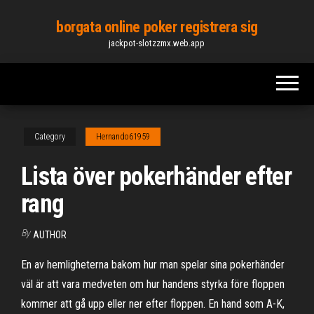
Skip
borgata online poker registrera sig
to
jackpot-slotzzmx.web.app
the
content
Category
Hernando61959
Lista över pokerhänder efter
rang
By
AUTHOR
En av hemligheterna bakom hur man spelar sina pokerhänder
väl är att vara medveten om hur handens styrka före floppen
kommer att gå upp eller ner efter floppen. En hand som A-K,