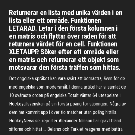
Returnerar en lista med unika värden i en
lista eller ett område. Funktionen
LETARAD. Letar i den första kolumnen i
en matris och flyttar över raden för att
returnera värdet för en cell. Funktionen
XLETAUPP. Söker efter ett område eller
en matris och returnerar ett objekt som
motsvarar den första träffen som hittas.
Det engelska språket kan vara svårt att bemästra, även för de
med engelska som modersmål. I denna artikel har vi samlat de
10 svåraste orden på engelska Totalt väntar 64 utespelare i
Hockeyallsvenskan på sin första poäng för säsongen. Några av
dem har kommit upp i över tio matcher utan poäng hittills.
HockeyNews.se: reporter Alexander Nilsson har grävt bland
sifforna och hittat … Belarus och Turkiet reagerar med buttra