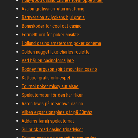
Hollywood casino charles town öppettider
Avalon gratissnurr utan insättning
Barnversion av lyckans hjul gratis
Bonuskoder för cool cat casino
Formellt ord för poker ansikte
Holland casino amsterdam poker schema
Golden nugget lake charles roulette
Vad bär en casinoförsäljare
Rodney ferguson spirit mountain casino
Kattspel gratis onlinespel
Tournoi poker missy sur aisne
Spelautomater för den här fliken
Aaron lewis på meadows casino
Vilken expansionsplats går på 33mhz
Addams familj spelautomat
Gul brick road casino tripadvisor