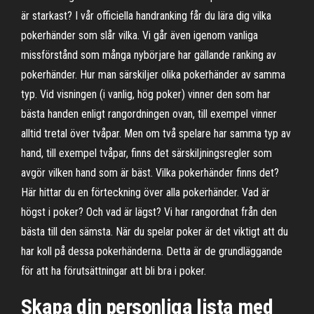
är starkast? I vår officiella handranking får du lära dig vilka
pokerhänder som slår vilka. Vi går även igenom vanliga
missförstånd som många nybörjare har gällande ranking av
pokerhänder. Hur man särskiljer olika pokerhänder av samma
typ. Vid visningen (i vanlig, hög poker) vinner den som har
bästa handen enligt rangordningen ovan, till exempel vinner
alltid tretal över tvåpar. Men om två spelare har samma typ av
hand, till exempel tvåpar, finns det särskiljningsregler som
avgör vilken hand som är bäst. Vilka pokerhänder finns det?
Här hittar du en förteckning över alla pokerhänder. Vad är
högst i poker? Och vad är lägst? Vi har rangordnat från den
bästa till den sämsta. När du spelar poker är det viktigt att du
har koll på dessa pokerhänderna. Detta är de grundläggande
för att ha förutsättningar att bli bra i poker.
Skapa din personliga lista med